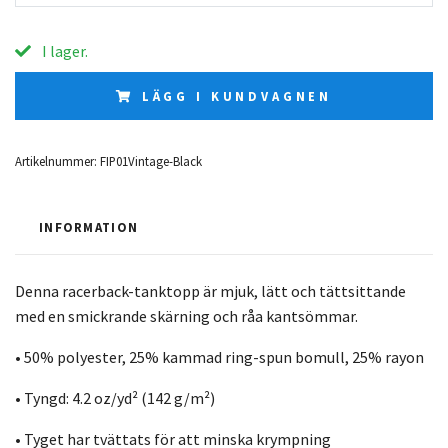
I lager.
LÄGG I KUNDVAGNEN
Artikelnummer:
FIP01Vintage-Black
INFORMATION
Denna racerback-tanktopp är mjuk, lätt och tättsittande
med en smickrande skärning och råa kantsömmar.
• 50% polyester, 25% kammad ring-spun bomull, 25% rayon
• Tyngd: 4.2 oz/yd² (142 g/m²)
• Tyget har tvättats för att minska krympning