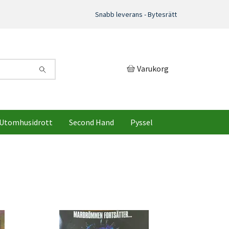
Snabb leverans - Bytesrätt
Varukorg
Utomhusidrott
Second Hand
Pyssel