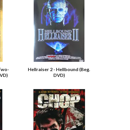
Two-
Hellraiser 2 - Hellbound (Beg.
DVD)
DVD)