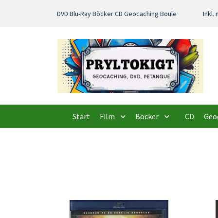
DVD Blu-Ray Böcker CD Geocaching Boule
Inkl
Start
Film
Böcker
CD
Geo