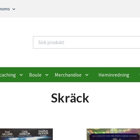
. moms
caching
Boule
Merchandise
Heminredning
Skräck