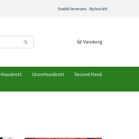
Snabb leverans - Bytesrätt
Varukorg
mhusidrott
Utomhusidrott
Second Hand