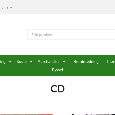
. moms
ing
Boule
Merchandise
Heminredning
Ino
Pyssel
CD