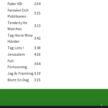
Fader Vår
2:54
Fariséen Och
3:15
Publikanen
Tenderly He
3:13
Watches
Tag Herre Mina
3:42
Händer
Tag Lots !
3:38
Jerusalem
4:16
Full
3:04
Förlossning
Jag Är Främling
3:19
Blott En Dag
3:15
Om oss