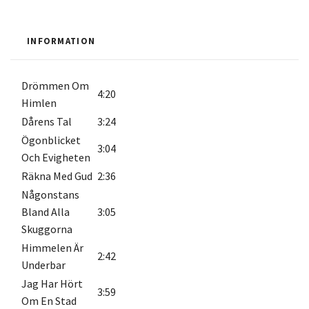
INFORMATION
Drömmen Om
4:20
Himlen
Dårens Tal
3:24
Ögonblicket
3:04
Och Evigheten
Räkna Med Gud
2:36
Någonstans
Bland Alla
3:05
Skuggorna
Himmelen Är
2:42
Underbar
Jag Har Hört
3:59
Om En Stad