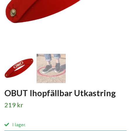
OBUT Ihopfällbar Utkastring
219 kr
I lager.