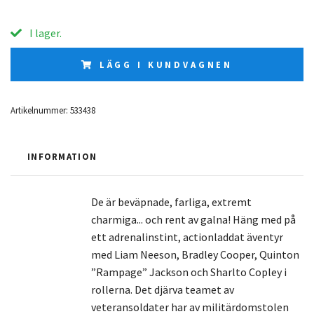
I lager.
LÄGG I KUNDVAGNEN
Artikelnummer:
533438
INFORMATION
De är beväpnade, farliga, extremt
charmiga... och rent av galna! Häng med på
ett adrenalinstint, actionladdat äventyr
med Liam Neeson, Bradley Cooper, Quinton
”Rampage” Jackson och Sharlto Copley i
rollerna. Det djärva teamet av
veteransoldater har av militärdomstolen