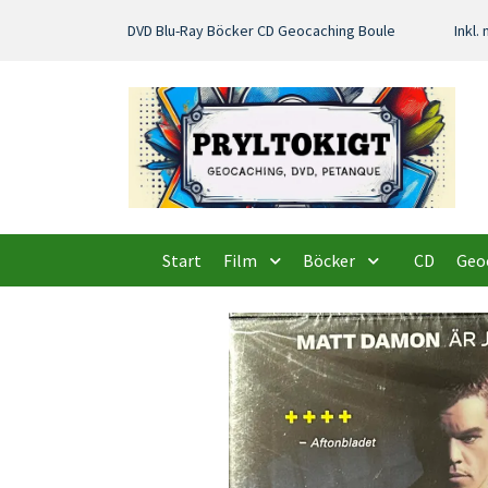
DVD Blu-Ray Böcker CD Geocaching Boule
Inkl
Start
Film
Böcker
CD
Geo