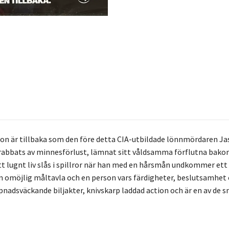
 är tillbaka som den före detta CIA-utbildade lönnmördaren Jas
drabbats av minnesförlust, lämnat sitt våldsamma förflutna bakom s
 lugnt liv slås i spillror när han med en hårsmån undkommer ett 
en omöjlig måltavla och en person vars färdigheter, beslutsamhe
adsväckande biljakter, knivskarp laddad action och är en av de sma