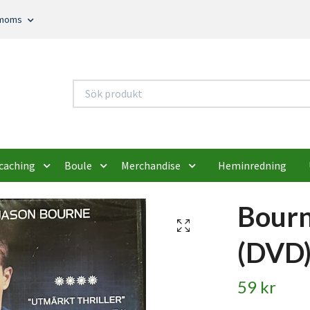
. moms
caching
Boule
Merchandise
Heminredning
Bour
(DVD
59 kr