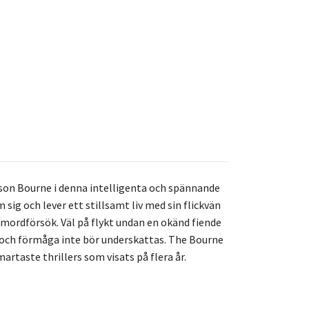
on Bourne i denna intelligenta och spännande
ig och lever ett stillsamt liv med sin flickvän
mordförsök. Väl på flykt undan en okänd fiende
t och förmåga inte bör underskattas. The Bourne
rtaste thrillers som visats på flera år.