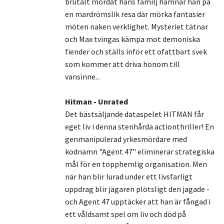
brutalt mördat hans familj hamnar han på
en mardrömslik resa där mörka fantasier
möten naken verklighet. Mysteriet tätnar
och Max tvingas kämpa mot demoniska
fiender och ställs inför ett ofattbart svek
som kommer att driva honom till
vansinne...
Hitman - Unrated
Det bästsäljande dataspelet HITMAN får
eget liv i denna stenhårda actionthriller! En
genmanipulerad yrkesmördare med
kodnamn "Agent 47" eliminerar strategiska
mål för en topphemlig organisation. Men
när han blir lurad under ett livsfarligt
uppdrag blir jägaren plötsligt den jagade -
och Agent 47 upptäcker att han är fångad i
ett våldsamt spel om liv och död på