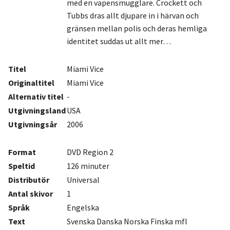
med en vapensmugglare. Crockett och
Tubbs dras allt djupare in i härvan och
gränsen mellan polis och deras hemliga
identitet suddas ut allt mer…
Titel
Miami Vice
Originaltitel
Miami Vice
Alternativ titel
-
Utgivningsland
USA
Utgivningsår
2006
Format
DVD Region 2
Speltid
126 minuter
Distributör
Universal
Antal
skivor
1
Språk
Engelska
Text
Svenska Danska Norska Finska mfl