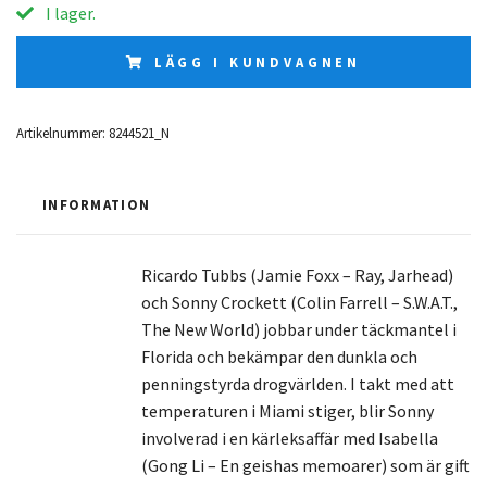
I lager.
LÄGG I KUNDVAGNEN
Artikelnummer:
8244521_N
INFORMATION
Ricardo Tubbs (Jamie Foxx – Ray, Jarhead)
och Sonny Crockett (Colin Farrell – S.W.A.T.,
The New World) jobbar under täckmantel i
Florida och bekämpar den dunkla och
penningstyrda drogvärlden. I takt med att
temperaturen i Miami stiger, blir Sonny
involverad i en kärleksaffär med Isabella
(Gong Li – En geishas memoarer) som är gift