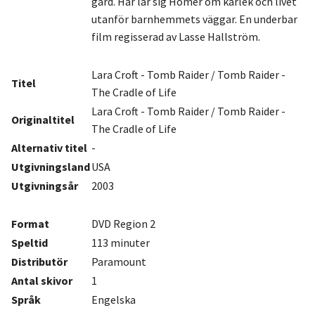
gård. Här lär sig Homer om kärlek och livet
utanför barnhemmets väggar. En underbar
film regisserad av Lasse Hallström.
Lara Croft - Tomb Raider / Tomb Raider -
Titel
The Cradle of Life
Lara Croft - Tomb Raider / Tomb Raider -
Originaltitel
The Cradle of Life
Alternativ titel
-
Utgivningsland
USA
Utgivningsår
2003
Format
DVD Region 2
Speltid
113 minuter
Distributör
Paramount
Antal
skivor
1
Språk
Engelska