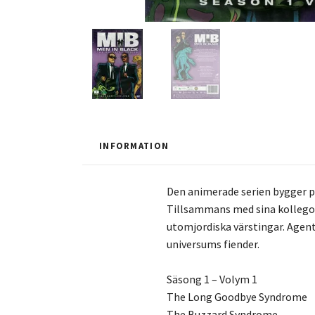
INFORMATION
Den animerade serien bygger på
Tillsammans med sina kollegor
utomjordiska värstingar. Agente
universums fiender.
Säsong 1 – Volym 1
The Long Goodbye Syndrome
The Buzzard Syndrome