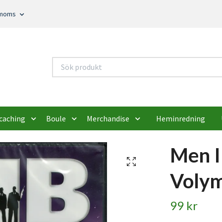
. moms
caching
Boule
Merchandise
Heminredning
Men I
Volym
99 kr