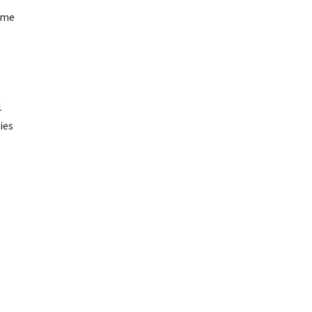
ome
1
ies