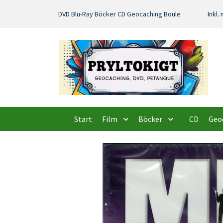
DVD Blu-Ray Böcker CD Geocaching Boule
Inkl
Start
Film
Böcker
CD
Geo