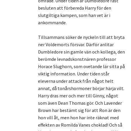
område. Under tiden är Dumbledore fast
besluten att förbereda Harry för den
slutgiltiga kampen, som han vet är i
ankommande.
Tillsammans söker de nyckeln till att bryta
ner Voldemorts försvar. Därför anlitar
Dumbledore sin gamle vän och kollega, den
berömde levnadskonstnären professor
Horace Slughorn, som ovetande lär sitta på
viktig information. Under tiden står
eleverna under attack från något helt
annat, då tonårshormoner börjar härja vilt.
Harry dras mer och mer till Ginny, något
som även Dean Thomas gör. Och Lavender
Brown har bestämt sig för att Ron är den
hon vill åt, men hon har inte räknat med
effekten av Romilda Vanes choklad! Och så