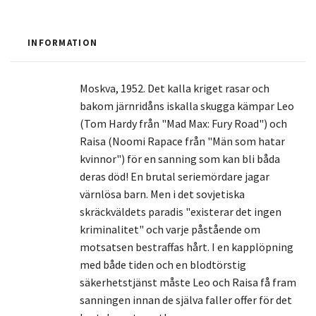
INFORMATION
Moskva, 1952. Det kalla kriget rasar och
bakom järnridåns iskalla skugga kämpar Leo
(Tom Hardy från "Mad Max: Fury Road") och
Raisa (Noomi Rapace från "Män som hatar
kvinnor") för en sanning som kan bli båda
deras död! En brutal seriemördare jagar
värnlösa barn. Men i det sovjetiska
skräckväldets paradis "existerar det ingen
kriminalitet" och varje påstående om
motsatsen bestraffas hårt. I en kapplöpning
med både tiden och en blodtörstig
säkerhetstjänst måste Leo och Raisa få fram
sanningen innan de själva faller offer för det