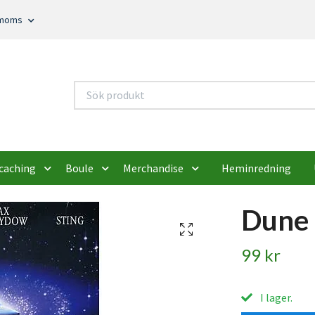
. moms
caching
Boule
Merchandise
Heminredning
Dune 
99 kr
I lager.