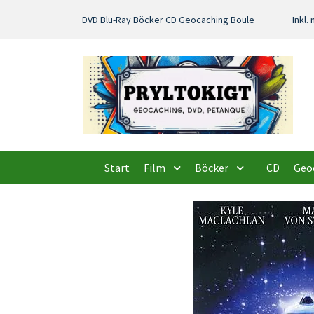
DVD Blu-Ray Böcker CD Geocaching Boule
Inkl
Start
Film
Böcker
CD
Geo