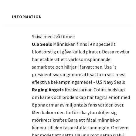
INFORMATION
Skiva med två filmer:
U.S Seals
Människan finns i en specuellt
blodtörstig utgåva kallad pirater. Dessa rovdjur
har etablerat ett världsomspännande
samarbete och härjar i farvattnen. Usa´s
president svarar genom att sätta in sitt mest
effektiva bekämpningsmedel - U.S Navy Seals
Raging Angels
Rockstjärnan Colins budskap
om kärlek och broderskap har tagits emot med
öppna armar av miljontals fans världen över.
Men bakom den förföriska ytan döljer sig
mörkrets krafter. Bara ett fåtal människor
känner till den fasansfulla sanningen. Om vem
har modet att sätta sig upp mot satan själv?