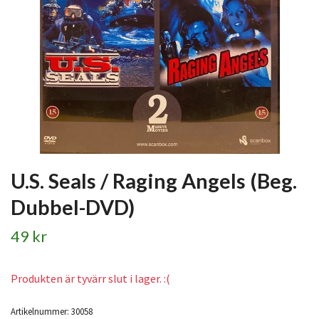
U.S. Seals / Raging Angels (Beg.
Dubbel-DVD)
49 kr
Produkten är tyvärr slut i lager. :(
Artikelnummer:
30058