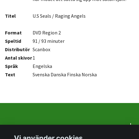
Titel
U.S Seals / Raging Angels
Format
DVD Region 2
Speltid
91 / 93 minuter
Distributör
Scanbox
Antal
skivor
1
Språk
Engelska
Text
Svenska Danska Finska Norska
Om oss
Vi använder cookies