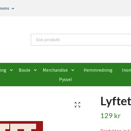
. moms
ing
Boule
Merchandise
Heminredning
Ino
Pyssel
Lyfte
129 kr
Produkten är tyv