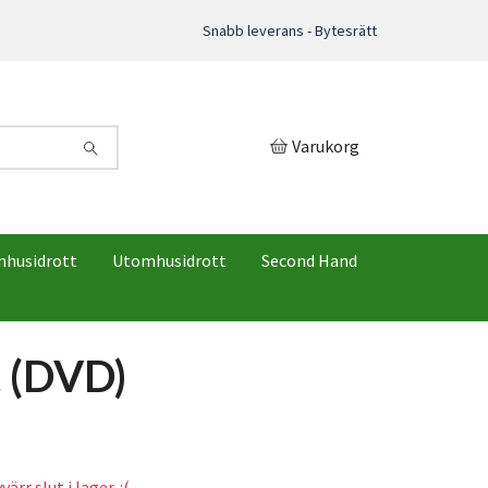
Snabb leverans - Bytesrätt
Varukorg
mhusidrott
Utomhusidrott
Second Hand
t (DVD)
ärr slut i lager. :(