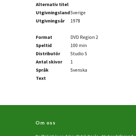
Alternativ titel
Utgivningsland
Sverige
Utgivningsår
1978
Format
DVD Region 2
Speltid
100 min
Distributör
Studio S
Antal
skivor
1
Språk
Svenska
Text
Om oss