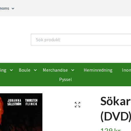
. moms
ing
Boule
Merchandise
Heminredning
Ino
Pyssel
Sökar
(DVD
129 kr