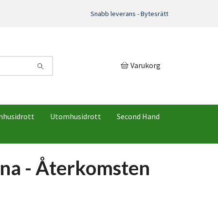
Snabb leverans - Bytesrätt
Varukorg
mhusidrott
Utomhusidrott
Second Hand
na - Återkomsten
)