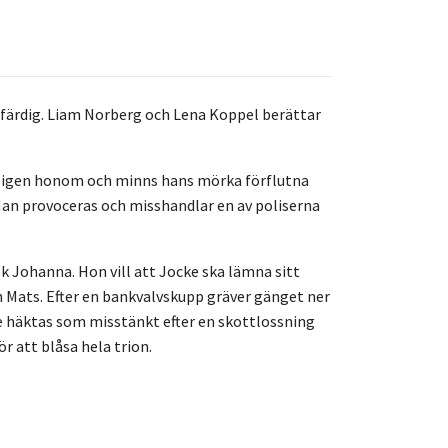
 färdig. Liam Norberg och Lena Koppel berättar
ner igen honom och minns hans mörka förflutna
 Han provoceras och misshandlar en av poliserna
ek Johanna. Hon vill att Jocke ska lämna sitt
h Mats. Efter en bankvalvskupp gräver gänget ner
e häktas som misstänkt efter en skottlossning
 att blåsa hela trion.