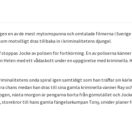
tligen en av de mest mytomspunna och omtalade filmerna i Sverige
m motvilligt dras tillbaka in i kriminalitetens djungel.
ff stoppas Jocke av polisen för fortkörning. En av poliserna kän
kvän Helen med ett vådaskott under en uppgörelse med kriminella.
kriminalitetens onda spiral igen samtidigt som han träffar sin kärl
ra chans medan han dras till sina gamla kriminella vänner Ray oc
skogen, nästa morgon är pengarna borta från gömstället och Jock
storebror till hans gamla fängelsekumpan Tony, smider planer för