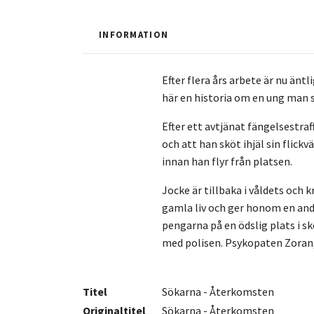
INFORMATION
Efter flera års arbete är nu än
här en historia om en ung man so
Efter ett avtjänat fängelsestra
och att han sköt ihjäl sin flic
innan han flyr från platsen.
Jocke är tillbaka i våldets och 
gamla liv och ger honom en and
pengarna på en ödslig plats i 
med polisen. Psykopaten Zoran, 
Titel
Sökarna - Återkomsten
Originaltitel
Sökarna - Återkomsten