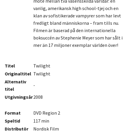
möte mellan två väsensskilda världar: en
vanlig, amerikansk high school-tjej och en
klan av sofistikerade vampyrer som har levt
fredligt bland människorna – fram tills nu.
Filmen är baserad på den internationella
boksuccén av Stephenie Meyer som har sålt i
mer än 17 miljoner exemplar världen över!
Titel
Twilight
Originaltitel
Twilight
Alternativ
-
titel
Utgivningsår
2008
Format
DVD Region 2
Speltid
117 min
Distributör
Nordisk Film