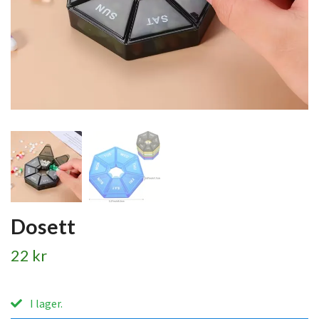
Dosett
22 kr
I lager.