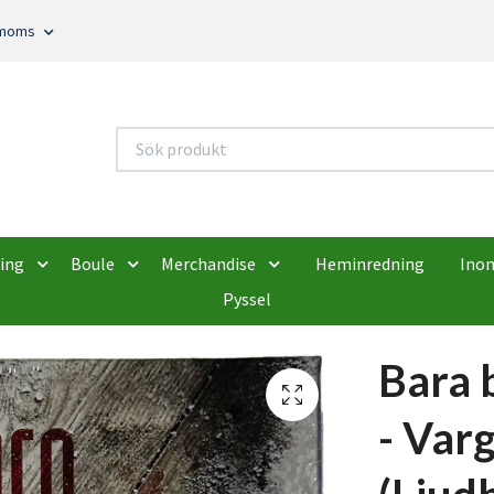
. moms
ing
Boule
Merchandise
Heminredning
Ino
Pyssel
Bara 
- Var