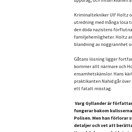
uppdrag, och innan kvällen är
Kriminaltekniker Ulf Holtz oc
utredning med många lösa trå
den döda nazistens förflutn
familjehemligheter. Holtz a
blandning av noggrannhet oc
Gåtans lösning ligger fortfa
kommer allt närmare och Ho
ensamhetskänslor. Hans kär
praktikanten Nahid går över
ett fatalt misstag.
Varg Gyllander är författa
fungerar bakom kulisserna
Polisen. Men han förlorar si
detaljer och vet att berätt