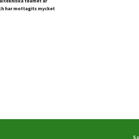
altekniska teamet är
 och har mottagits mycket
So