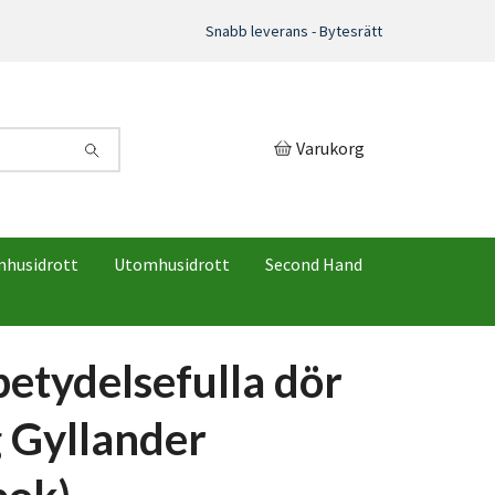
Snabb leverans - Bytesrätt
Varukorg
mhusidrott
Utomhusidrott
Second Hand
betydelsefulla dör
g Gyllander