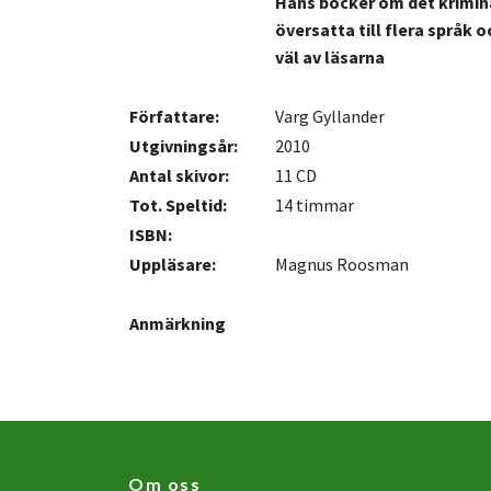
Hans böcker om det krimin
översatta till flera språk
väl av läsarna
Författare:
Varg Gyllander
Utgivningsår:
2010
Antal skivor:
11 CD
Tot. Speltid:
14 timmar
ISBN:
Uppläsare:
Magnus Roosman
Anmärkning
Om oss