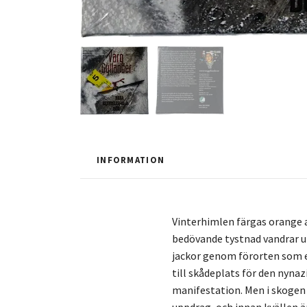
INFORMATION
Vinterhimlen färgas orange a
bedövande tystnad vandrar u
jackor genom förorten som 
till skådeplats för den nynaz
manifestation. Men i skogen