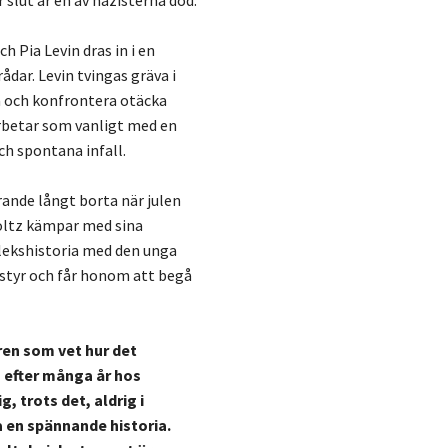
 slut är en av nazisterna död.
h Pia Levin dras in i en
dar. Levin tvingas gräva i
a och konfrontera otäcka
rbetar som vanligt med en
h spontana infall.
rande långt borta när julen
ltz kämpar med sina
lekshistoria med den unga
 styr och får honom att begå
ren som vet hur det
 efter många år hos
g, trots det, aldrig i
a en spännande historia.