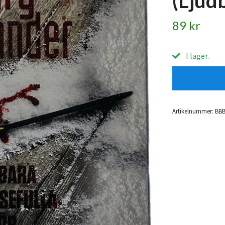
(Ljud
89 kr
I lager.
Artikelnummer:
BB