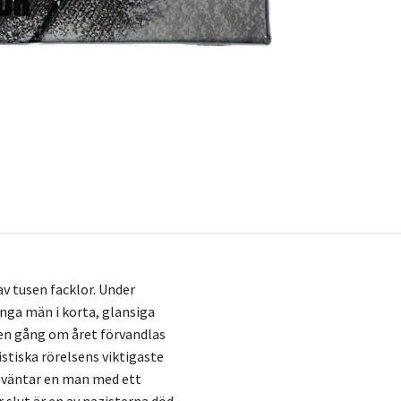
v tusen facklor. Under
nga män i korta, glansiga
en gång om året förvandlas
istiska rörelsens viktigaste
 väntar en man med ett