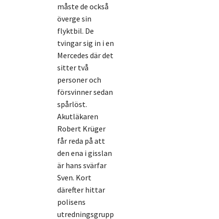
måste de också
överge sin
flyktbil. De
tvingar sig in i en
Mercedes där det
sitter två
personer och
försvinner sedan
spårlöst.
Akutläkaren
Robert Krüger
får reda på att
den ena i gisslan
är hans svärfar
Sven. Kort
därefter hittar
polisens
utredningsgrupp