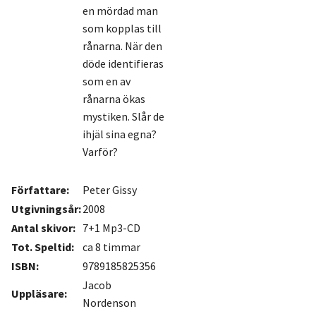
en mördad man
som kopplas till
rånarna. När den
döde identifieras
som en av
rånarna ökas
mystiken. Slår de
ihjäl sina egna?
Varför?
Författare:
Peter Gissy
Utgivningsår:
2008
Antal skivor:
7+1 Mp3-CD
Tot. Speltid:
ca 8 timmar
ISBN:
9789185825356
Jacob
Uppläsare:
Nordenson