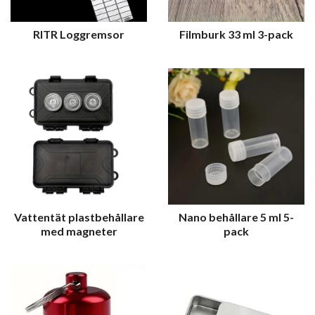
RITR Loggremsor
Filmburk 33 ml 3-pack
Vattentät plastbehållare
Nano behållare 5 ml 5-
med magneter
pack