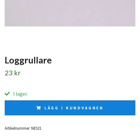
Loggrullare
23 kr
I lager.
LÄGG I KUNDVAGNEN
Artikelnummer:
NE521