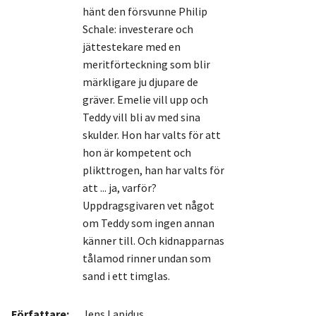
hänt den försvunne Philip
Schale: investerare och
jättestekare med en
meritförteckning som blir
märkligare ju djupare de
gräver. Emelie vill upp och
Teddy vill bli av med sina
skulder. Hon har valts för att
hon är kompetent och
plikttrogen, han har valts för
att ... ja, varför?
Uppdragsgivaren vet något
om Teddy som ingen annan
känner till. Och kidnapparnas
tålamod rinner undan som
sand i ett timglas.
Författare:
Jens Lapidus